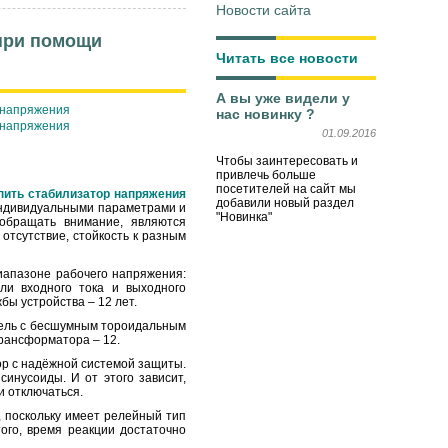
Новости сайта
при помощи
Читать все новости
А вы уже видели у
нас новинку ?
01.09.2016
Чтобы заинтересовать и
привлечь больше
посетителей на сайт мы
пить стабилизатор напряжения
добавили новый раздел
индивидуальными параметрами и
"Новинка"
 обращать внимание, являются
отсутствие, стойкость к разным
диапазоне рабочего напряжения:
ли входного тока и выходного
ы устройства – 12 лет.
дель с бесшумным тороидальным
рансформатора – 12.
ор с надёжной системой защиты.
синусоиды. И от этого зависит,
и отключаться.
, поскольку имеет релейный тип
ого, время реакции достаточно