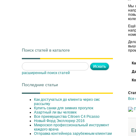
Мы 
нап
пов
коле
Ещё
напр
ном
Дела
выш
Поиск статей в каталоге
пром
Ка
Д
расширенный поиск статей
Ко
Последние статьи
Ста
Все 
Как достучаться до клиента через смс
рассылку
Купить санки для зимних прогулок
П
Азартный ли вы человек
Все приемущества Сitroen C4 Picasso
Новый Форд Эксплорер 2016
Микроскоп профессиональный инструмент
каждого врача
Е
Отправка контейнера зарубежным клиентам