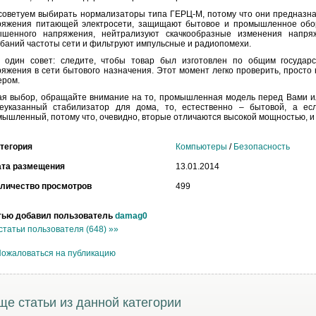
советуем выбирать нормализаторы типа ГЕРЦ-М, потому что они предназн
ряжения питающей электросети, защищают бытовое и промышленное обо
ышенного напряжения, нейтрализуют скачкообразные изменения напр
баний частоты сети и фильтруют импульсные и радиопомехи.
 один совет: следите, чтобы товар был изготовлен по общим государ
яжения в сети бытового назначения. Этот момент легко проверить, просто 
ером.
я выбор, обращайте внимание на то, промышленная модель перед Вами или
еуказанный стабилизатор для дома, то, естественно – бытовой, а ес
ышленный, потому что, очевидно, вторые отличаются высокой мощностью, и в
тегория
Компьютеры
/
Безопасность
ата размещения
13.01.2014
личество просмотров
499
тью добавил пользователь
damag0
статьи пользователя (648) »»
ожаловаться на публикацию
ще статьи из данной категории