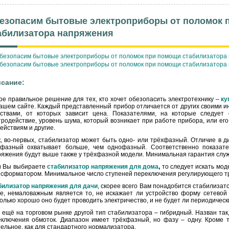
езопасим бытовые электроприборы от поломок 
абилизатора напряжения
сание:
е правильное решение для тех, кто хочет обезопасить электротехнику –
ку
ашем сайте. Каждый представленный прибор отличается от других своими 
йствами, от которых зависит цена. Показателями, на которые следует
родействие, уровень шума, который возникает при работе прибора, или его 
ействиям и другие.
, во-первых, стабилизатор может быть одно- или трёхфазный. Отличие в 
хфазный охватывает больше, чем однофазный. Соответственно показате
яжения будут выше также у трёхфазной модели. Минимальная гарантия служб
и Вы выбираете
стабилизатор напряжения для дома
,
то следует искать мо
нсформатором. Минимальное число ступеней переключения регулирующего т
билизатор напряжения для дачи
, скорее всего Вам понадобится стабилизат
е, немаловажным является то, не искажает ли устройство форму сетевой 
олько хорошо оно будет проводить электричество, и не будет ли периодическ
 ещё на торговом рынке другой тип стабилизатора – гибридный. Назван так
еключения обмоток. Диапазон имеет трёхфазный, но фазу – одну. Кроме т
ельное, как для стандартного нормализатора.