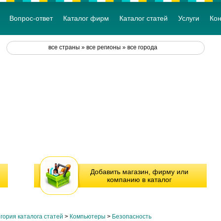
Вопрос-ответ
Каталог фирм
Каталог статей
Услуги
Кон
все страны » все регионы » все города
Добавить магазин, фирму или
компанию в каталог
гория каталога статей
>
Компьютеры
>
Безопасность