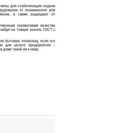
ачены для стабилизации подачи
рудование от пониженного или
яжение, а также защищают от
ственным нормативам качества
найдя на товаре значок, ГОСТ с
 бытовая, поскольку, если это
ли для целого предприятия –
 доме такой ни к чему.