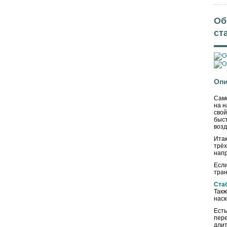
Об
ст
Опи
Само
на н
сво
быст
возд
Итак
трё
напр
Есл
тра
Ста
Такж
наск
Есть
пер
длит