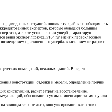
 непредвиденных ситуаций, появляется крайняя необходимость
аккредитованных экспертов, которые обладают большим
спертизы, а также установлении ущерба, гарантируя
 залив эксперт https://zaliv164.ru/ визит к первоклассным
0% возмещением причиненного ущерба, взысканием штрафов с
ммерческих помещений, нежилых зданий. В перечне
окания конструкции, отделки и мебели, определение причин
их конструкций, расчет затрат на восстановление.
оммуникаций, обоснование суммы компенсации за замену или
на законодательные акты, консультирование клиентов по