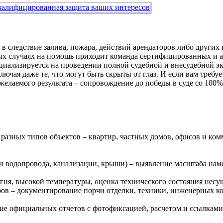
в следствие залива, пожара, действий арендаторов либо других
ных случаях на помощь приходит команда сертифицированных и 
циализируется на проведении полной судебной и внесудебной эк
ая даже те, что могут быть скрыты от глаз. И если вам требуется
желаемого результата – сопровождение до победы в суде со 10
разных типов объектов – квартир, частных домов, офисов и ко
ии водопровода, канализации, крыши) – выявление масштаба нам
гня, высокой температуры, оценка технического состояния несущ
ров – документирование поpчи отделки, техники, инженерных к
ие официальных отчетов с фотофиксацией, расчетом и ссылками 