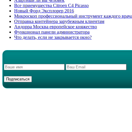
Азартный ли вы человек
Все приемущества Сitroen C4 Picasso
Новый Форд Эксплорер 2016
Микроскоп профессиональный инструмент каждого врач
Отправка контейнера зарубежным клиентам
Андорра Москва европейское княжество
Функционал панели администратора
Что делать, если не закрывается окно?