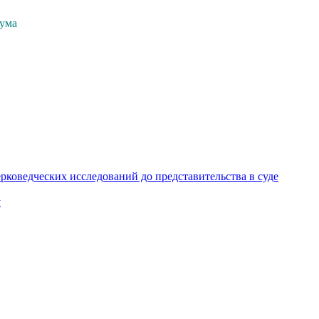
рума
коведческих исследований до представительства в суде
у