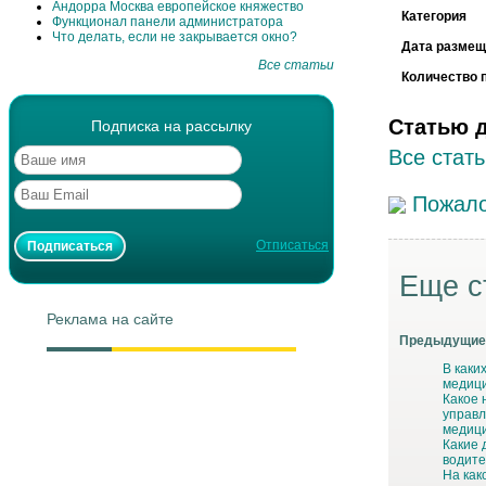
Андорра Москва европейское княжество
Категория
Функционал панели администратора
Что делать, если не закрывается окно?
Дата размещ
Все статьи
Количество 
Статью 
Подписка на рассылку
Все стать
Пожало
Отписаться
Еще с
Реклама на сайте
Предыдущие 
В каки
медици
Какое 
управл
медици
Какие 
водите
На как