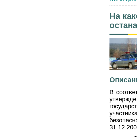
На ка
остан
Описан
В соотве
утвержд
государс
участник
безопас
31.12.200