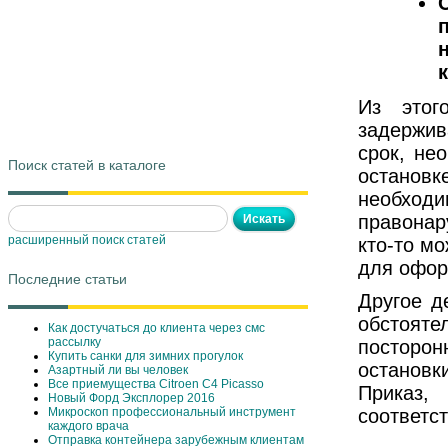
Из этог
задержив
срок, не
Поиск статей в каталоге
остановк
необхо
правонар
расширенный поиск статей
кто-то м
для офор
Последние статьи
Другое д
обстояте
Как достучаться до клиента через смс
рассылку
посторо
Купить санки для зимних прогулок
останов
Азартный ли вы человек
Все приемущества Сitroen C4 Picasso
Приказ,
Новый Форд Эксплорер 2016
Микроскоп профессиональный инструмент
соответс
каждого врача
Отправка контейнера зарубежным клиентам