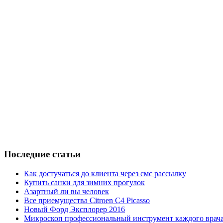
Последние статьи
Как достучаться до клиента через смс рассылку
Купить санки для зимних прогулок
Азартный ли вы человек
Все приемущества Сitroen C4 Picasso
Новый Форд Эксплорер 2016
Микроскоп профессиональный инструмент каждого врач