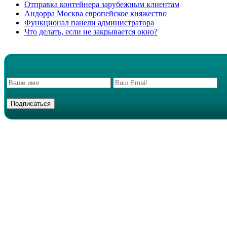
Отправка контейнера зарубежным клиентам
Андорра Москва европейское княжество
Функционал панели администратора
Что делать, если не закрывается окно?