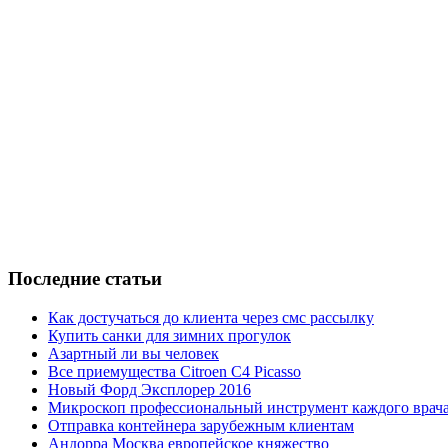
Последние статьи
Как достучаться до клиента через смс рассылку
Купить санки для зимних прогулок
Азартный ли вы человек
Все приемущества Сitroen C4 Picasso
Новый Форд Эксплорер 2016
Микроскоп профессиональный инструмент каждого врач
Отправка контейнера зарубежным клиентам
Андорра Москва европейское княжество