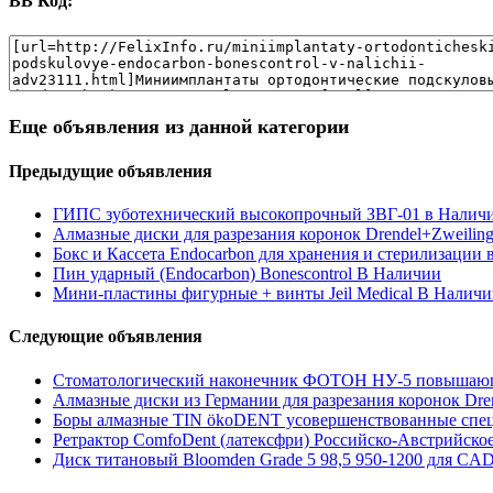
BB Код:
Еще объявления из данной категории
Предыдущие объявления
ГИПС зуботехнический высокопрочный ЗВГ-01 в Налич
Алмазные диски для разрезания коронок Drendel+Zweilin
Бокс и Кассета Endocarbon для хранения и стерилизации 
Пин ударный (Endocarbon) Bonescontrol В Наличии
Мини-пластины фигурные + винты Jeil Medical В Налич
Следующие объявления
Стоматологический наконечник ФОТОН НУ-5 повышающи
Алмазные диски из Германии для разрезания коронок Dre
Боры алмазные TIN ökoDENT усовершенствованные спец
Ретрактор ComfoDent (латексфри) Российско-Австрийско
Диск титановый Bloomden Grade 5 98,5 950-1200 для C