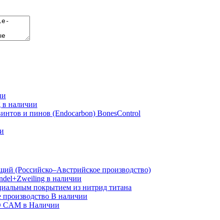
ии
g в наличии
винтов и пинов (Endocarbon) BonesControl
ии
й (Российско–Австрийское производство)
ndel+Zweiling в наличии
иальным покрытием из нитрид титана
е производство В наличии
AD CAM в Наличии