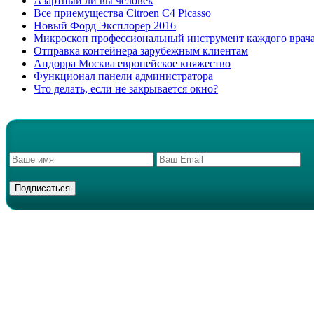
Азартный ли вы человек
Все приемущества Сitroen C4 Picasso
Новый Форд Эксплорер 2016
Микроскоп профессиональный инструмент каждого врач
Отправка контейнера зарубежным клиентам
Андорра Москва европейское княжество
Функционал панели администратора
Что делать, если не закрывается окно?