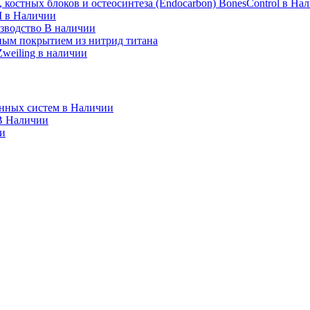
костных блоков и остеосинтеза (Endocarbon) BonesControl в На
M в Наличии
изводство В наличии
ым покрытием из нитрид титана
weiling в наличии
онных систем в Наличии
В Наличии
ии