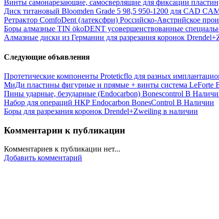
Винты самонарезающие, самосверлящие для фиксации пластин, 
Диск титановый Bloomden Grade 5 98,5 950-1200 для CAD CA
Ретрактор ComfoDent (латексфри) Российско-Австрийское про
Боры алмазные TIN ökoDENT усовершенствованные специальн
Алмазные диски из Германии для разрезания коронок Drendel+Z
Следующие объявления
Протетические компоненты Proteticflo для разных имплантаци
МиДи пластины фигурные и прямые + винты система LeForte 
Пины ударные, безударные (Endocarbon) Bonescontrol В Налич
Набор для операций НКР Endocarbon BonesControl В Наличии
Боры для разрезания коронок Drendel+Zweiling в наличии
Комментарии к публикации
Комментариев к публикации нет...
Добавить комментарий