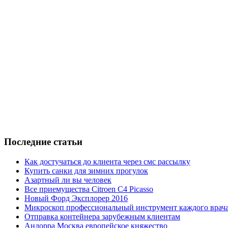
Последние статьи
Как достучаться до клиента через смс рассылку
Купить санки для зимних прогулок
Азартный ли вы человек
Все приемущества Сitroen C4 Picasso
Новый Форд Эксплорер 2016
Микроскоп профессиональный инструмент каждого врач
Отправка контейнера зарубежным клиентам
Андорра Москва европейское княжество