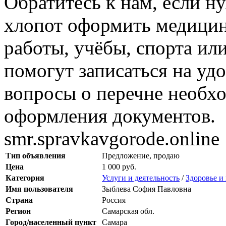
Обратитесь к нам, если н
хлопот оформить медици
работы, учёбы, спорта ил
помогут записаться на удо
вопросы о перечне необх
оформления документов.
smr.spravkavgorode.online
Тип объявления
Предложение, продаю
Цена
1 000 руб.
Категория
Услуги и деятельность
/
Здоровье и
Имя пользователя
Зыблева София Павловна
Страна
Россия
Регион
Самарская обл.
Город/населенный пункт
Самара