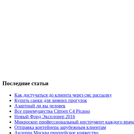
Последние статьи
Как достучаться до клиента через смс рассылку
Купить санки для зимних прогулок
Азартный ли вы человек
Все приемущества Сitroen C4 Picasso
Новый Форд Эксплорер 2016
Микроскоп профессиональный инструмент каждого врач
Отправка контейнера зарубежным клиентам
Андорра Москва европейское княжество