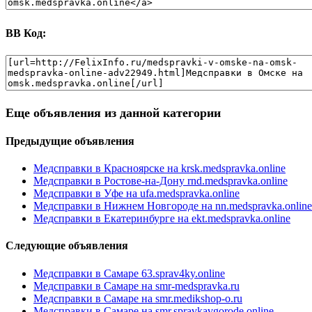
BB Код:
Еще объявления из данной категории
Предыдущие объявления
Медсправки в Красноярске на krsk.medspravka.online
Медсправки в Ростове-на-Дону rnd.medspravka.online
Медсправки в Уфе на ufa.medspravka.online
Медсправки в Нижнем Новгороде на nn.medspravka.online
Медсправки в Екатеринбурге на ekt.medspravka.online
Следующие объявления
Медсправки в Самаре 63.sprav4ky.online
Медсправки в Самаре на smr-medspravka.ru
Медсправки в Самаре на smr.medikshop-o.ru
Медсправки в Самаре на smr.spravkavgorode.online