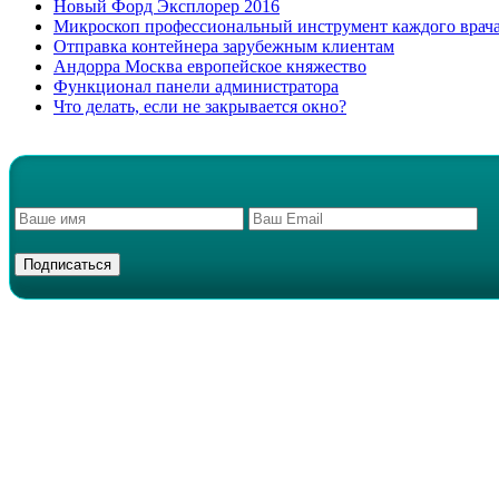
Новый Форд Эксплорер 2016
Микроскоп профессиональный инструмент каждого врач
Отправка контейнера зарубежным клиентам
Андорра Москва европейское княжество
Функционал панели администратора
Что делать, если не закрывается окно?