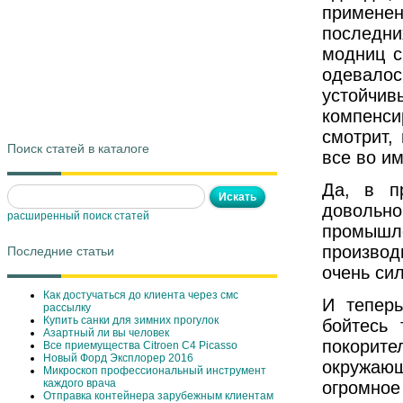
примене
последни
модниц с
одевалос
устойчив
компенси
смотрит,
Поиск статей в каталоге
все во им
Да, в п
довольно
расширенный поиск статей
промышл
производ
Последние статьи
очень си
Как достучаться до клиента через смс
И тепер
рассылку
Купить санки для зимних прогулок
бойтесь 
Азартный ли вы человек
покорите
Все приемущества Сitroen C4 Picasso
Новый Форд Эксплорер 2016
окружающ
Микроскоп профессиональный инструмент
каждого врача
огромное
Отправка контейнера зарубежным клиентам