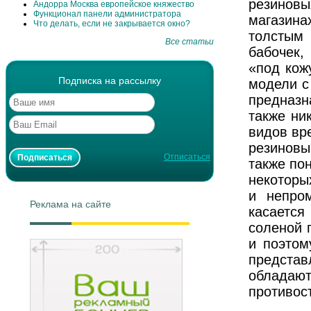
резиновы
Андорра Москва европейское княжество
Функционал панели администратора
магазина
Что делать, если не закрывается окно?
толстым
Все статьи
бабочек,
«под кожу
Подписка на рассылку
модели с
предназ
также ни
видов вр
резиновы
Отписаться
также пон
некоторых
и непро
Реклама на сайте
касается
соленой 
и поэтом
предста
обладают
противос