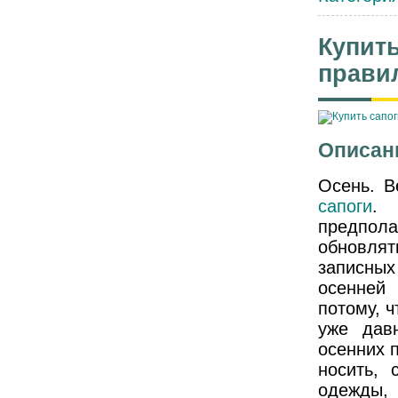
Купить
прави
Описан
Осень. В
сапоги
. 
предполаг
обновлят
записных
осенней
потому, ч
уже дав
осенних 
носить, 
одежды,