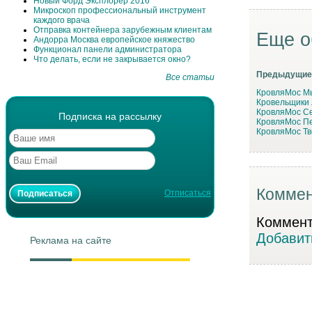
Новый Форд Эксплорер 2016
Микроскоп профессиональный инструмент
каждого врача
Отправка контейнера зарубежным клиентам
Еще о
Андорра Москва европейское княжество
Функционал панели администратора
Что делать, если не закрывается окно?
Предыдущие
Все статьи
КровляМос М
Кровельщики 
КровляМос Се
Подписка на рассылку
КровляМос П
КровляМос Тв
Коммен
Отписаться
Коммента
Добавит
Реклама на сайте