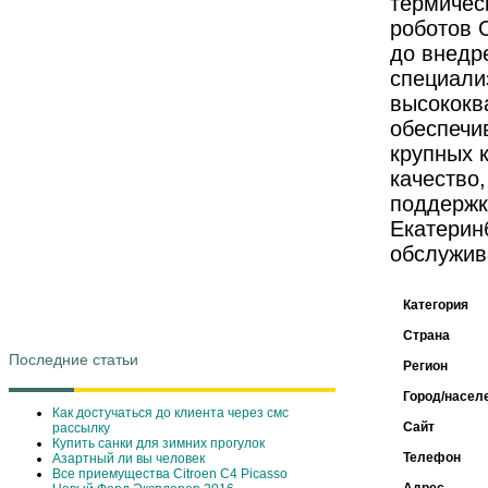
термичес
роботов 
до внедр
специали
высококв
обеспечи
крупных 
качество
поддержк
Екатерин
обслужив
Категория
Страна
Последние статьи
Регион
Город/насел
Как достучаться до клиента через смс
Сайт
рассылку
Купить санки для зимних прогулок
Телефон
Азартный ли вы человек
Все приемущества Сitroen C4 Picasso
Адрес