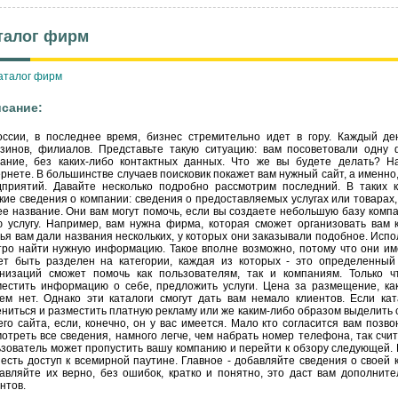
талог фирм
сание:
оссии, в последнее время, бизнес стремительно идет в гору. Каждый де
азинов, филиалов. Представьте такую ситуацию: вам посоветовали одну 
вание, без каких-либо контактных данных. Что же вы будете делать? На
рнете. В большинстве случаев поисковик покажет вам нужный сайт, а именно,
дприятий. Давайте несколько подробно рассмотрим последний. В таких 
кие сведения о компании: сведения о предоставляемых услугах или товарах,
ее название. Они вам могут помочь, если вы создаете небольшую базу комп
ю услугу. Например, вам нужна фирма, которая сможет организовать вам 
ья вам дали названия нескольких, у которых они заказывали подобное. Исп
тро найти нужную информацию. Такое вполне возможно, потому что они им
ет быть разделен на категории, каждая из которых - это определенный 
анизаций сможет помочь как пользователям, так и компаниям. Только
местить информацию о себе, предложить услуги. Цена за размещение, ка
сем нет. Однако эти каталоги смогут дать вам немало клиентов. Если ка
ниться и разместить платную рекламу или же каким-либо образом выделить 
го сайта, если, конечно, он у вас имеется. Мало кто согласится вам позво
отреть все сведения, намного легче, чем набрать номер телефона, так счит
зователь может пропустить вашу компанию и перейти к обзору следующей. 
 есть доступ к всемирной паутине. Главное - добавляйте сведения о своей 
авляйте их верно, без ошибок, кратко и понятно, это даст вам дополнит
нтов.