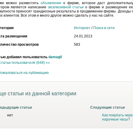
 же можно разместить
объявление
о фирме, которое даст дополнительн
тором является написание
эксклюзивной статьи
о фирме и размещение ее 
купности приносит грандиозные результаты в продвижении фирмы. Доходы с
х клиентов. Все этом и много другое можно сделать у нас на сайте.
тегория
Интернет
/
Поиск в сети
ата размещения
24.01.2013
личество просмотров
583
тью добавил пользователь
damag0
статьи пользователя (648) »»
ожаловаться на публикацию
ще статьи из данной категории
едыдущие статьи
Следующие статьи
нет
Как покупать чере
наручные часы?