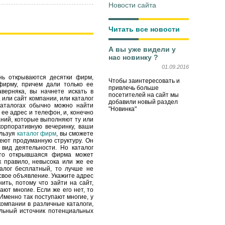
Новости сайта
Читать все новости
А вы уже видели у
нас новинку ?
01.09.2016
нь открываются десятки фирм,
Чтобы заинтересовать и
фирму, причем дали только ее
привлечь больше
верняка, вы начнете искать в
посетителей на сайт мы
 или сайт компании, или каталог
добавили новый раздел
каталогах обычно можно найти
"Новинка"
 ее адрес и телефон, и, конечно
аний, которые выполняют ту или
корпоративную вечеринку, ваши
ользуя
каталог фирм
, вы сможете
еют продуманную структуру. Он
вид деятельности. Но каталог
 что открывшаяся фирма может
к правило, невысока или же ее
талог бесплатный, то лучше не
свое объявление. Укажите адрес
нить, потому что зайти на сайт,
ают многие. Если же его нет, то
Именно так поступают многие, у
компании в различные каталоги,
ельный источник потенциальных