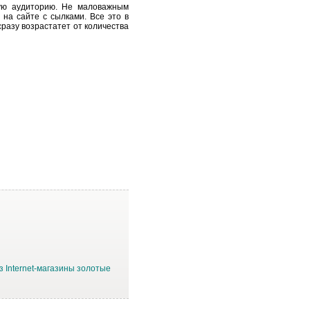
ую аудиторию. Не маловажным
на сайте с сылками. Все это в
разу возрастатет от количества
з Internet-магазины золотые