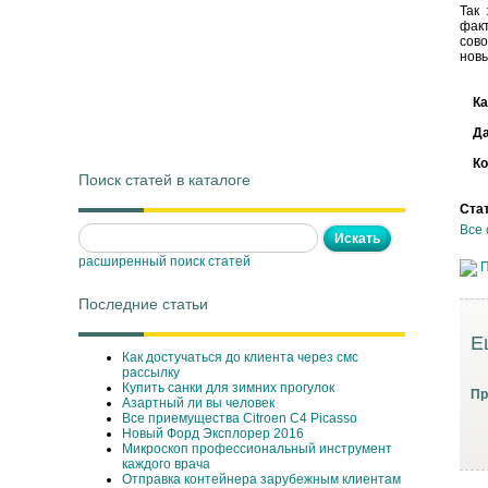
Так
фак
сово
новы
Ка
Д
Ко
Поиск статей в каталоге
Ста
Все 
расширенный поиск статей
П
Последние статьи
Е
Как достучаться до клиента через смс
рассылку
Купить санки для зимних прогулок
Пр
Азартный ли вы человек
Все приемущества Сitroen C4 Picasso
Новый Форд Эксплорер 2016
Микроскоп профессиональный инструмент
каждого врача
Отправка контейнера зарубежным клиентам