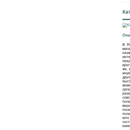
Ка
Опи
В Р
маг
наз
инте
пре
крат
же, 
ину
друз
быс
мож
орг
раз
сов
поле
ваше
посм
поль
кого
сост
клие