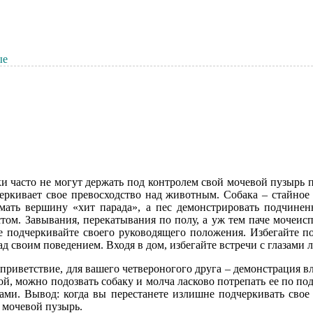
ые
и часто не могут держать под контролем свой мочевой пузырь п
черкивает свое превосходство над животным. Собака – стайное
имать вершину «хит парада», а пес демонстрировать подчине
том. Завывания, перекатывания по полу, а уж тем паче мочеисп
не подчеркивайте своего руководящего положения. Избегайте п
д своим поведением. Входя в дом, избегайте встречи с глазами л
е приветствие, для вашего четвероногого друга – демонстрация в
й, можно подозвать собаку и молча ласково потрепать ее по под
ами. Вывод: когда вы перестанете излишне подчеркивать свое
 мочевой пузырь.