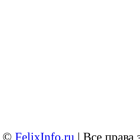
©
FelixInfo.ru
| Все права