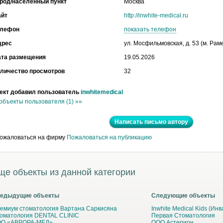
род/населенный пункт
Москва
айт
http://inwhite-medical.ru
елефон
показать телефон
дрес
ул. Мосфильмовская, д. 53 (м. Рам
ата размещения
19.05.2026
личество просмотров
32
ект добавил пользователь
inwhitemedical
объекты пользователя (1) »»
Написать письмо автору
Пожаловаться на публикацию
ще объекты из данной категории
едыдущие объекты
Следующие объекты
емиум стоматология Вартана Саркисяна
Inwhite Medical Kids (Ин
оматология DENTAL CLINIC
Первая Стоматология
О «АВРОРА-МЕД»
ООО Астерион