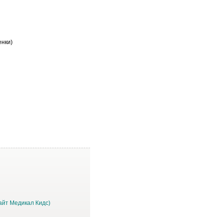
енки)
вайт Медикал Кидс)