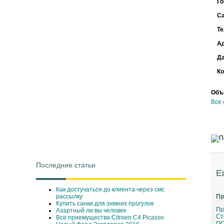
Го
С
Т
А
Д
Ко
Объ
Все 
Последние статьи
Е
Как достучаться до клиента через смс
рассылку
Пр
Купить санки для зимних прогулок
Пр
Азартный ли вы человек
Ст
Все приемущества Сitroen C4 Picasso
ОО