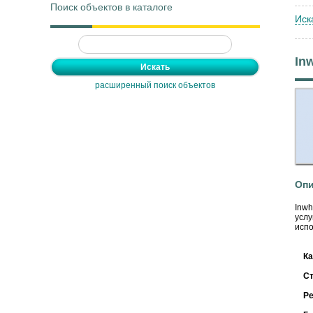
Поиск объектов в каталоге
Иск
In
расширенный поиск объектов
Опи
Inwh
услу
испо
Ка
С
Ре