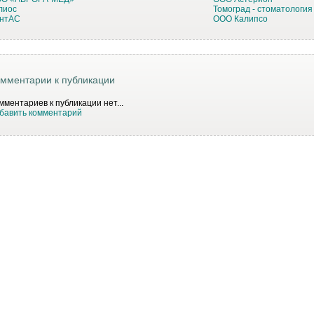
лиос
Томоград - стоматология
нтАС
ООО Калипсо
мментарии к публикации
мментариев к публикации нет...
бавить комментарий