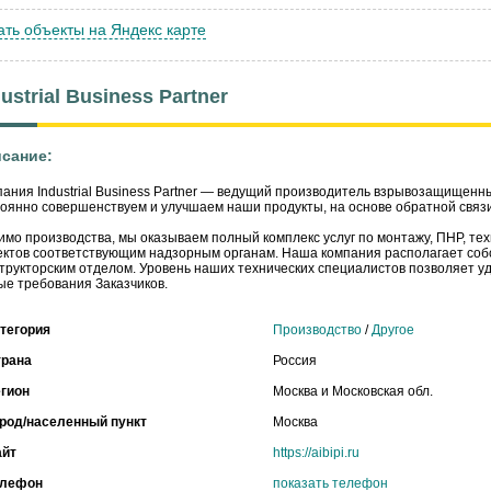
ать объекты на Яндекс карте
ustrial Business Partner
сание:
ания Industrial Business Partner — ведущий производитель взрывозащищен
оянно совершенствуем и улучшаем наши продукты, на основе обратной связи
мо производства, мы оказываем полный комплекс услуг по монтажу, ПНР, тех
ктов соответствующим надзорным органам. Наша компания располагает соб
трукторским отделом. Уровень наших технических специалистов позволяет у
е требования Заказчиков.
тегория
Производство
/
Другое
трана
Россия
гион
Москва и Московская обл.
род/населенный пункт
Москва
айт
https://aibipi.ru
елефон
показать телефон