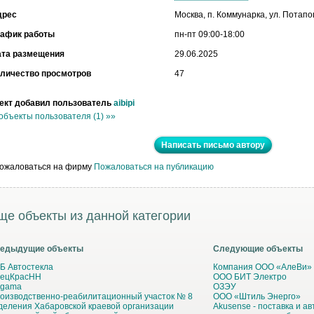
дрес
Москва, п. Коммунарка, ул. Потапов
рафик работы
пн-пт 09:00-18:00
ата размещения
29.06.2025
личество просмотров
47
ект добавил пользователь
aibipi
объекты пользователя (1) »»
Написать письмо автору
Пожаловаться на публикацию
ще объекты из данной категории
едыдущие объекты
Следующие объекты
Б Автостекла
Компания ООО «АлеВи»
ецКрасНН
ООО БИТ Электро
gama
ОЗЭУ
оизводственно-реабилитационный участок № 8
ООО «Штиль Энерго»
деления Хабаровской краевой организации
Akusense - поставка и а