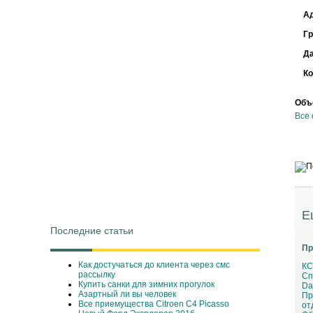
А
Г
Д
Ко
Объ
Все 
Е
Последние статьи
Пр
Как достучаться до клиента через смс
КС
рассылку
Сп
Купить санки для зимних прогулок
Da
Азартный ли вы человек
Пр
Все приемущества Сitroen C4 Picasso
от