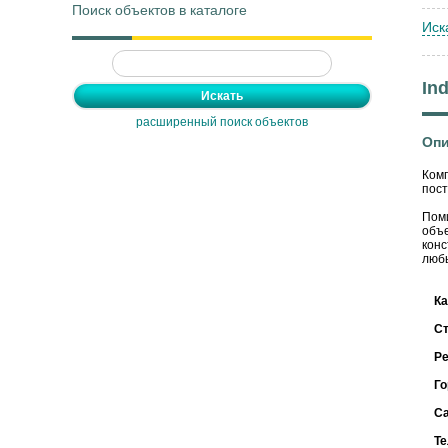
Поиск объектов в каталоге
Иск
Ind
расширенный поиск объектов
Опи
Комп
пост
Поми
объе
конс
любы
Ка
С
Ре
Го
С
Т