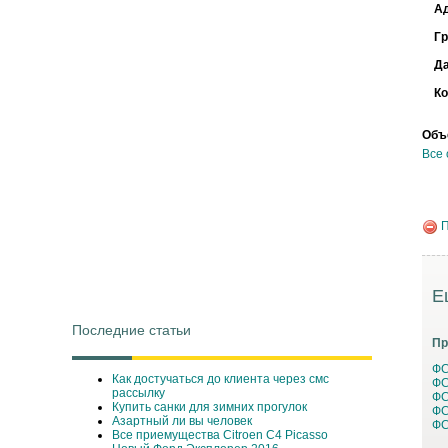
А
Г
Д
Ко
Объ
Все 
П
Е
Последние статьи
Пр
ФС
Как достучаться до клиента через смс
ФС
рассылку
ФС
Купить санки для зимних прогулок
ФС
Азартный ли вы человек
ФС
Все приемущества Сitroen C4 Picasso