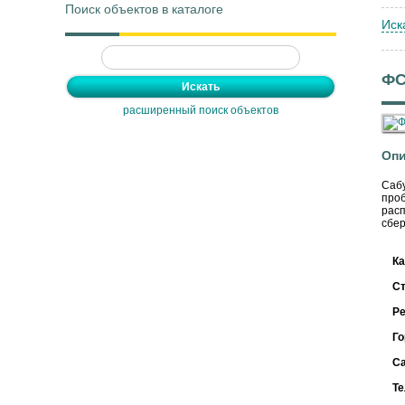
Поиск объектов в каталоге
Иск
ФС
расширенный поиск объектов
Опи
Сабу
проб
расп
сбер
Ка
С
Ре
Го
С
Т