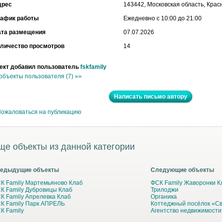
дрес
143442, Московская область, Крас
рафик работы
Ежедневно с 10:00 до 21:00
ата размещения
07.07.2026
личество просмотров
14
ект добавил пользователь
fskfamily
объекты пользователя (7) »»
Написать письмо автору
ожаловаться на публикацию
ще объекты из данной категории
едыдущие объекты
Следующие объекты
К Family Мартемьяново Клаб
ФСК Family Жаворонки К
К Family Дубровицы Клаб
Трилоджи
К Family Апрелевка Клаб
Органика
К Family Парк АПРЕЛЬ
Коттеджный посёлок «С
К Family
Агентство недвижимости