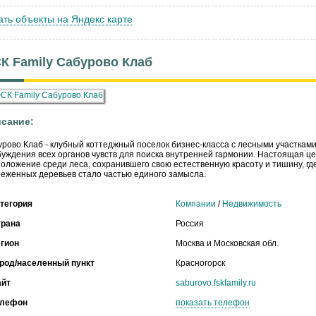
ать объекты на Яндекс карте
К Family Сабурово Клаб
сание:
рово Клаб - клубный коттеджный поселок бизнес-класса с лесными участками
уждения всех органов чувств для поиска внутренней гармонии. Настоящая цен
оложение среди леса, сохранившего свою естественную красоту и тишину, гд
еженных деревьев стало частью единого замысла.
тегория
Компании
/
Недвижимость
трана
Россия
гион
Москва и Московская обл.
род/населенный пункт
Красногорск
айт
saburovo.fskfamily.ru
елефон
показать телефон