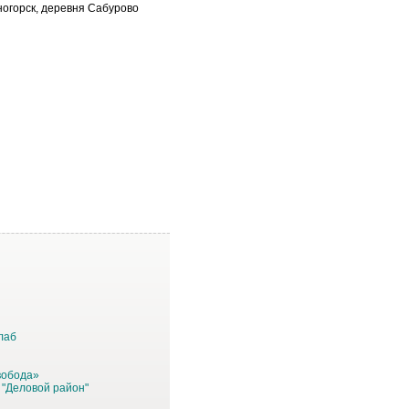
ногорск, деревня Сабурово
лаб
вобода»
 "Деловой район"