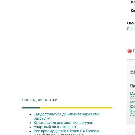
Д
Ко
Объ
Все 
П
Е
Пр
Ma
S2
Последние статьи
Мо
ко
St
Как достучаться до клиента через смс
Avi
рассылку
Купить санки для зимних прогулок
Азартный ли вы человек
Все приемущества Сitroen C4 Picasso