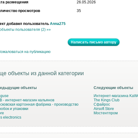
ата размещения
26.05.2026
личество просмотров
35
ект добавил пользователь
Anna275
объекты пользователя (2) »»
Написать письмо автору
ожаловаться на публикацию
ще объекты из данной категории
едыдущие объекты
Следующие объекты
guse
Интернет-магазина KaW
B - интернет-магазин кальянов
The Kings Club
сковская картонная фабрика - производство
Сфайрос
робок и упаковки
Airsoft Store
ore
Мостентпром
s electronics