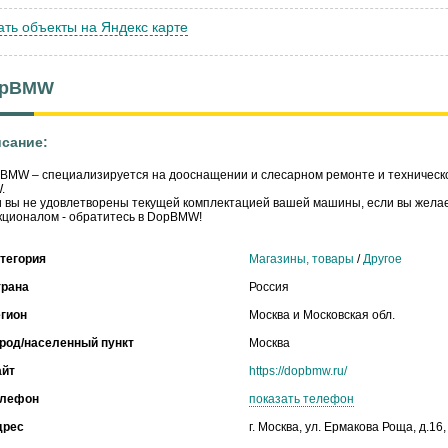
ать объекты на Яндекс карте
opBMW
сание:
BMW – специализируется на дооснащении и слесарном ремонте и техническ
.
 вы не удовлетворены текущей комплектацией вашей машины, если вы жела
кционалом - обратитесь в DopBMW!
тегория
Магазины, товары
/
Другое
трана
Россия
гион
Москва и Московская обл.
род/населенный пункт
Москва
айт
https://dopbmw.ru/
елефон
показать телефон
дрес
г. Москва, ул. Ермакова Роща, д.16