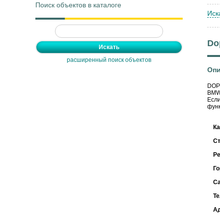
Поиск объектов в каталоге
Иск
D
расширенный поиск объектов
Опи
DOP
BMW
Если
фун
Ка
С
Ре
Го
С
Т
А