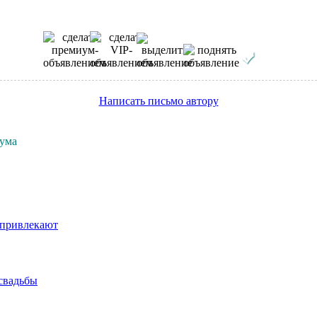
Написать письмо автору
рума
 привлекают
 свадьбы