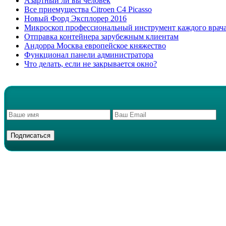
Азартный ли вы человек
Все приемущества Сitroen C4 Picasso
Новый Форд Эксплорер 2016
Микроскоп профессиональный инструмент каждого врач
Отправка контейнера зарубежным клиентам
Андорра Москва европейское княжество
Функционал панели администратора
Что делать, если не закрывается окно?