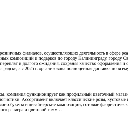
розничных филиалов, осуществляющих деятельность в сфере реал
чных композиций и подарков по городу Калининграду, городу Св
переплат и долгого ожидания, сохраняя качество оформления и 
оградске, а с 2025 г. организована полноценная доставка по вс
висы, компания функционирует как профильный цветочный магаз
 логистики. Ассортимент включает классические розы, кустовые 
 моно-букеты и дизайнерские композиции, готовые флористическ
ного размера и цветовой гаммы.