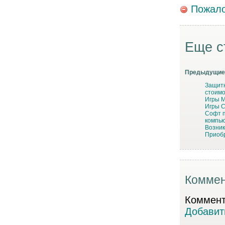
Пожало
Еще с
Предыдущие 
Защитн
стоимо
Игры 
Игры С
Софт п
компью
Возник
Приобр
Коммен
Коммента
Добавит