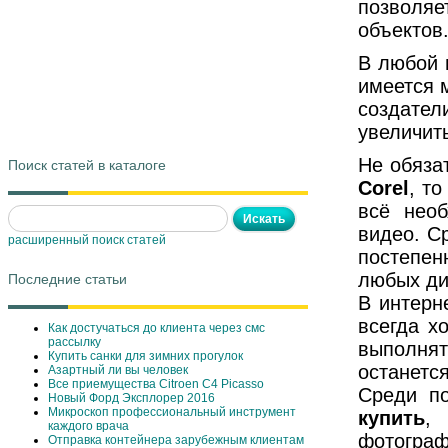
позволяе
объектов
В любой 
имеется 
создател
увеличит
Не обяза
Поиск статей в каталоге
Corel
, т
всё нео
видео. Ср
расширенный поиск статей
постепен
любых ди
Последние статьи
В интерн
всегда х
Как достучаться до клиента через смс
рассылку
выполня
Купить санки для зимних прогулок
останется
Азартный ли вы человек
Все приемущества Сitroen C4 Picasso
Среди п
Новый Форд Эксплорер 2016
Микроскоп профессиональный инструмент
купить
, 
каждого врача
фотограф
Отправка контейнера зарубежным клиентам