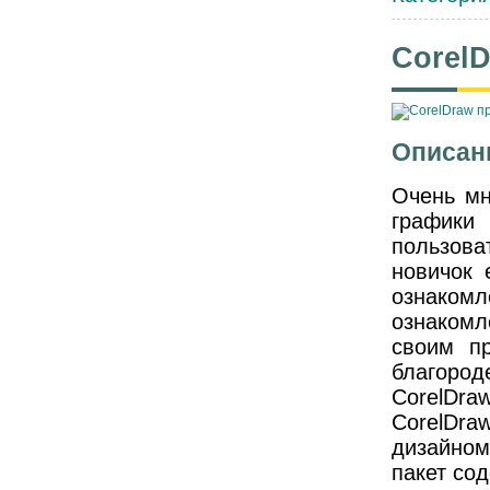
Corel
Описан
Очень мн
графики
пользова
новичок 
ознаком
ознаком
своим пр
благород
CorelDra
CorelDra
дизайном
пакет со