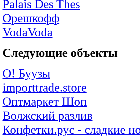
Palais Des Thes
Орешкофф
VodaVoda
Следующие объекты
О! Буузы
importtrade.store
Оптмаркет Шоп
Волжский разлив
Конфетки.рус - сладкие н