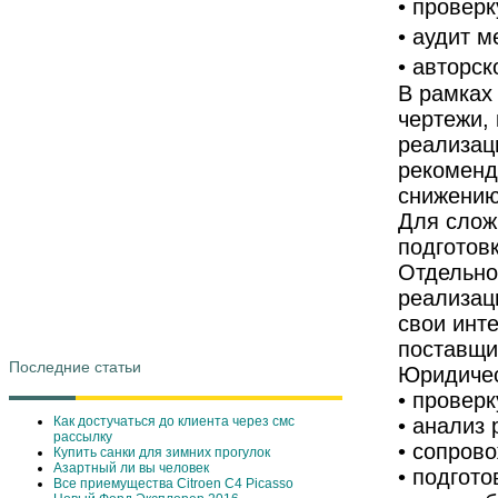
• провер
• аудит м
• авторс
В рамках
чертежи,
реализац
рекоменд
снижению
Для слож
подготов
Отдельно
реализац
свои инт
поставщи
Последние статьи
Юридичес
• проверк
Как достучаться до клиента через смс
• анализ 
рассылку
• сопров
Купить санки для зимних прогулок
Азартный ли вы человек
• подгот
Все приемущества Сitroen C4 Picasso