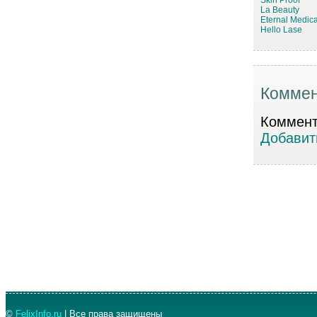
La Beauty
Eternal Medica
Hello Lase
Коммен
Коммента
Добавит
©
FelixInfo.ru
| Все права защищены