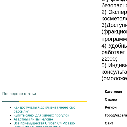
безопасно
2) Экспе
косметоло
3)Доступ
(фракцио
программ
4) Удобн
работает 
22:00;
5) Индив
консульт
(омоложе
Категория
Последние статьи
Страна
Как достучаться до клиента через смс
Регион
рассылку
Купить санки для зимних прогулок
Город/насел
Азартный ли вы человек
Все приемущества Сitroen C4 Picasso
Сайт