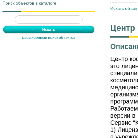
Поиск объектов в каталоге
Искать объек
Центр
расширенный поиск объектов
Описан
Центр ко
это лице
специали
косметол
медицинс
организм
программ
Работаем
версии в
Сервис “К
1) Лицен
а учрежд