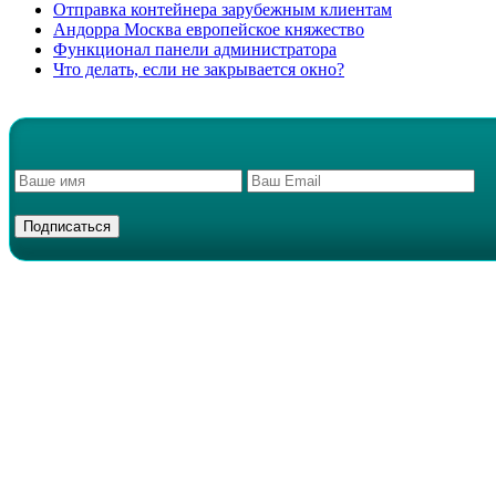
Отправка контейнера зарубежным клиентам
Андорра Москва европейское княжество
Функционал панели администратора
Что делать, если не закрывается окно?