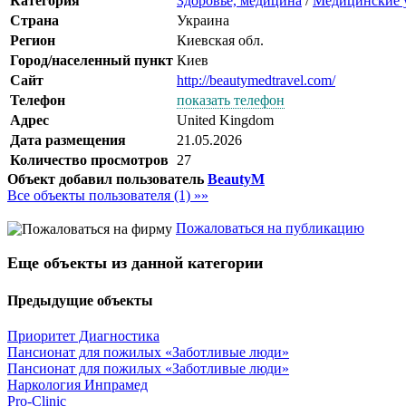
Категория
Здоровье, медицина
/
Медицинские 
Страна
Украина
Регион
Киевская обл.
Город/населенный пункт
Киев
Сайт
http://beautymedtravel.com/
Телефон
показать телефон
Адрес
United Kingdom
Дата размещения
21.05.2026
Количество просмотров
27
Объект добавил пользователь
BeautyM
Все объекты пользователя (1) »»
Пожаловаться на публикацию
Еще объекты из данной категории
Предыдущие объекты
Приоритет Диагностика
Пансионат для пожилых «Заботливые люди»
Пансионат для пожилых «Заботливые люди»
Наркология Инпрамед
Pro-Clinic