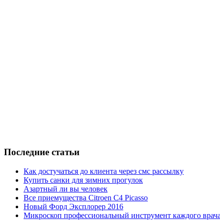
Последние статьи
Как достучаться до клиента через смс рассылку
Купить санки для зимних прогулок
Азартный ли вы человек
Все приемущества Сitroen C4 Picasso
Новый Форд Эксплорер 2016
Микроскоп профессиональный инструмент каждого врач