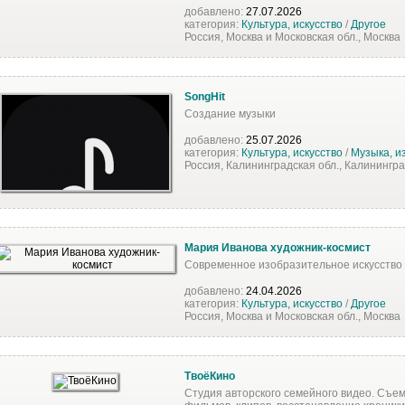
добавлено:
27.07.2026
категория:
Культура, искусство
/
Другое
Россия, Москва и Московская обл., Москва
SongHit
Создание музыки
добавлено:
25.07.2026
категория:
Культура, искусство
/
Музыка, и
Россия, Калининградская обл., Калинингр
Мария Иванова художник-космист
Современное изобразительное искусство
добавлено:
24.04.2026
категория:
Культура, искусство
/
Другое
Россия, Москва и Московская обл., Москва
ТвоёКино
Студия авторского семейного видео. Съе