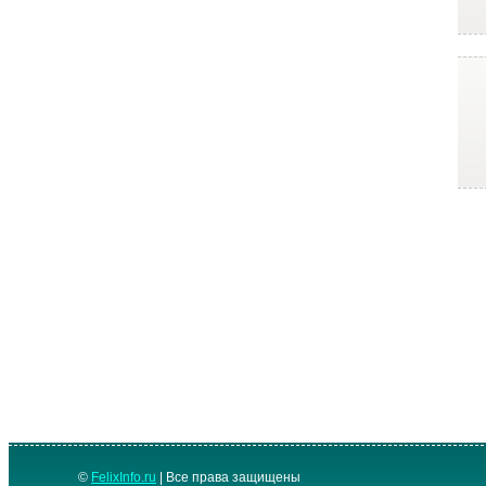
©
FelixInfo.ru
| Все права защищены