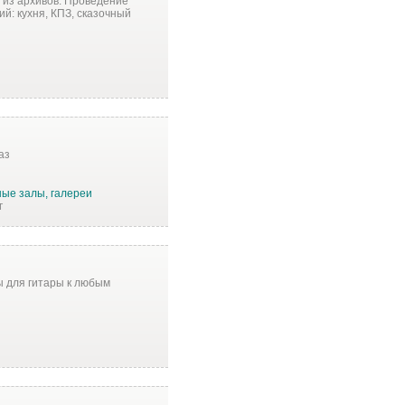
 из архивов. Проведение
й: кухня, КПЗ, сказочный
аз
ые залы, галереи
г
ы для гитары к любым