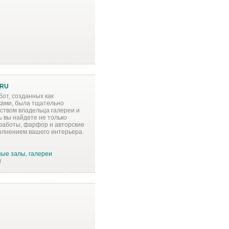
.RU
от, созданных как
ками, была тщательно
ством владельца галереи и
ь вы найдете не только
 работы, фарфор и авторские
олнением вашего интерьера.
ые залы, галереи
г