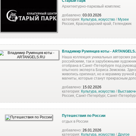
Старый Парк
Архитектурно-парковый комплекс
добавлено:
03.03.2026
категория:
Культура, искусство
/
Музеи
Россия, Краснодарский край, Геленджик
Владимир Румянцев коты - ARTANGELS
Наша коллекция уникальных авторских раб
российскими, так и зарубежными художни
отобрана в Санкт-Петербурге под руковод
опытного эксперта Бориса Земскова. Здес
живопись оригинал, но и керамику ручной
магниты, которые станут прекрасным доп
добавлено:
15.02.2026
категория:
Культура, искусство
/
Выставочн
Россия, Санкт-Петербург, Санкт-Петербур
Путешествия по России
отдых в России
добавлено:
26.01.2026
категория:
Культура, искусство
/
Другое