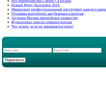
Все приемущества Сitroen C4 Picasso
Новый Форд Эксплорер 2016
Микроскоп профессиональный инструмент каждого врач
Отправка контейнера зарубежным клиентам
Андорра Москва европейское княжество
Функционал панели администратора
Что делать, если не закрывается окно?