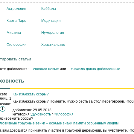
Астрология
Каббала
Карты Таро
Медитация
Мистика
Нумерология
Философия
Христианство
тировать статьи
дате добавления:
сначала новые
или
сначала давно добавленные
ховность
сего
Как избежать ссоры?
аниц: 1
Как избежать ссоры? Помните. Нужно сесть за стол переговоров, что
азано:
1
добавлено:
29.05.2013
категория:
Духовность
/
Философия
люзивные траурные венки – особые знаки памяти особенным людям
а вам доводится принимать участие в траурной церемонии, вы чувствуете, чт