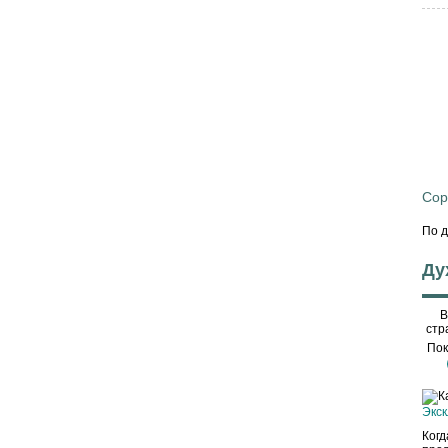
Сор
По 
Ду
В
стр
Пок
Экск
Когд