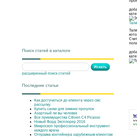
проя
доб
кате
Тал
Тали
кото
Счит
пола
Поиск статей в каталоге
доб
кате
расширенный поиск статей
Последние статьи
Как достучаться до клиента через смс
рассылку
Купить санки для зимних прогулок
Азартный ли вы человек
Ww
Все приемущества Сitroen C4 Picasso
ww
Новый Форд Эксплорер 2016
ww
Микроскоп профессиональный инструмент
каждого врача
Отправка контейнера зарубежным клиентам