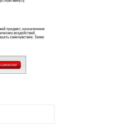
рустную минуту.
ский предмет, назначением
ических воздействий.
чшать самочувствие. Также