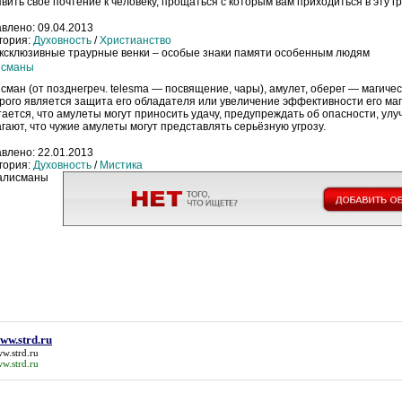
вить свое почтение к человеку, прощаться с которым вам приходиться в эту г
авлено:
09.04.2013
гория:
Духовность
/
Христианство
исманы
сман (от позднегреч. telesma — посвящение, чары), амулет, оберег — магиче
рого является защита его обладателя или увеличение эффективности его маг
ается, что амулеты могут приносить удачу, предупреждать об опасности, улу
гают, что чужие амулеты могут представлять серьёзную угрозу.
авлено:
22.01.2013
гория:
Духовность
/
Мистика
w.strd.ru
w.strd.ru
w.strd.ru