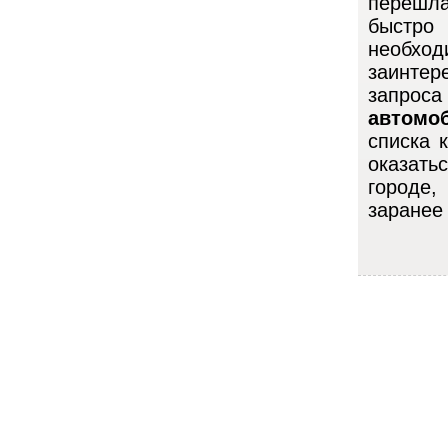
перешла
быстро
необхо
заинте
запрос
автомо
списка 
оказать
городе,
заранее 