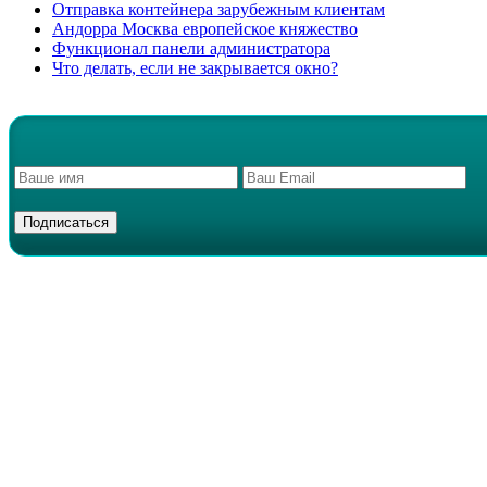
Отправка контейнера зарубежным клиентам
Андорра Москва европейское княжество
Функционал панели администратора
Что делать, если не закрывается окно?