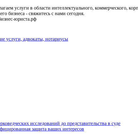
агаем услуги в области интеллектуального, коммерческого, кор
го бизнеса - свяжитесь с нами сегодня.
-бизнес-юриста.рф
е услуги, адвокаты, нотариусы
коведческих исследований до представительства в суде
ифицированная защита ваших интересов