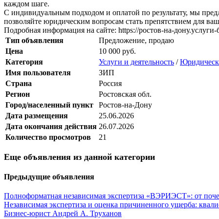
каждом шаге.
С индивидуальным подходом и оплатой по результату, мы предл
позволяйте юридическим вопросам стать препятствием для ваше
Подробная информация на сайте: https://ростов-на-дону.услуги
Тип объявления
Предложение, продаю
Цена
10 000 руб.
Категория
Услуги и деятельность
/
Юридически
Имя пользователя
ЗИП
Страна
Россия
Регион
Ростовская обл.
Город/населенный пункт
Ростов-на-Дону
Дата размещения
25.06.2026
Дата окончания действия
26.07.2026
Количество просмотров
21
Еще объявления из данной категории
Предыдущие объявления
Полноформатная независимая экспертиза «ВЭРИЭСТ»: от почер
Независимая экспертиза и оценка причиненного ущерба: квал
Бизнес-юрист Андрей А. Труханов