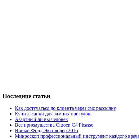
Последние статьи
Как достучаться до клиента через смс рассылку
Купить санки для зимних прогулок
Азартный ли вы человек
Все приемущества Сitroen C4 Picasso
Новый Форд Эксплорер 2016
Микроскоп профессиональный инструмент каждого врач